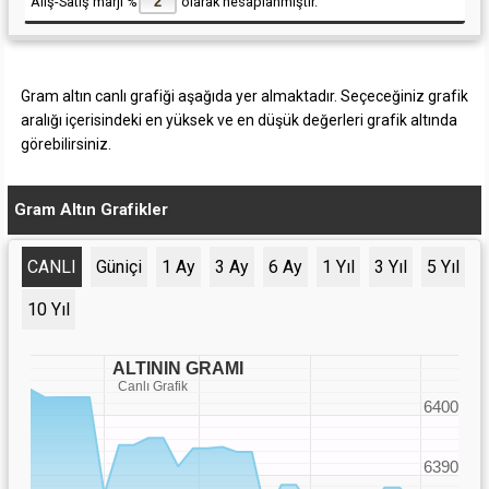
Alış-Satış marjı %
olarak hesaplanmıştır.
Gram altın canlı grafiği aşağıda yer almaktadır. Seçeceğiniz grafik
aralığı içerisindeki en yüksek ve en düşük değerleri grafik altında
görebilirsiniz.
Gram Altın Grafikler
CANLI
Güniçi
1 Ay
3 Ay
6 Ay
1 Yıl
3 Yıl
5 Yıl
10 Yıl
ALTININ GRAMI
Canlı Grafik
6400
6390