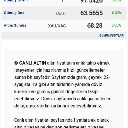
97.5426
Gümüş Gram
0.00
%
TL
63.5655
Gümüş Ons
-0.03
%
Dolar
68.28
Altın/Gümüş
0.00
%
XAU/XAG
GÜMÜŞ FİYATLARI
©
CANLI ALTIN
altın fiyatlarını anlık takip etmek
isteyenler için hazırlanmış hızlı güncellemeler
sunan bir sayfadır. Sayfamızda gram, çeyrek, 22-
ayar, ata lira gibi altın türlerinin yanında döviz
kurlarını ve gümüş güncel değerlerini takip
edebilirsiniz.
Döviz
sayfasında anlık güncellenen
dolar, euro, sterlin kurlarını inceleyebilirsiniz.
Canlı altın fiyatları
sayfasında fiyatlara ek olarak
altın piyasasına dair son gelişmeleri, piyasayı