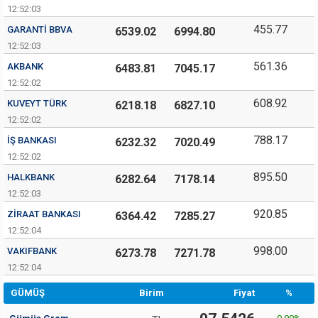
12:52:03
455.77
GARANTI BBVA
6539.02
6994.80
12:52:03
561.36
AKBANK
6483.81
7045.17
12:52:02
608.92
KUVEYT TÜRK
6218.18
6827.10
12:52:02
788.17
İŞ BANKASI
6232.32
7020.49
12:52:02
895.50
HALKBANK
6282.64
7178.14
12:52:03
920.85
ZIRAAT BANKASI
6364.42
7285.27
12:52:04
998.00
VAKIFBANK
6273.78
7271.78
12:52:04
GÜMÜŞ
Birim
Fiyat
%