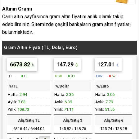
Altının Gramı
Canlı altın sayfasında gram altın fiyatını anlık olarak takip
edebilirsiniz. Sitemizde çeşitli bankaların gram altın fiyatları
bulunmaktadır.
Gram Altın Fiyatı (TL, Dolar, Euro)
6673.82
147.29
127.01
TL
0.10
USD
0.03
EUR
-0.67
↑
%/TL
%/Dolar
%/Euro
Hafta:
2.94
Hafta:
2.36
Hafta:
3.06
Aylık:
7.83
Aylık:
6.39
Aylık:
7.79
Yıllık:
108.73
Yıllık:
71.11
Yıllık:
51.56
Alış/Satış TL
Alış/Satış $
Alış/Satış €
6316.44
6444.04
145.82
148.76
125.74
128.28
/
/
/