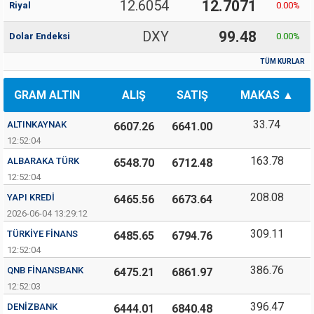
12.6054
12.7071
Riyal
0.00
%
DXY
99.48
Dolar Endeksi
0.00
%
TÜM KURLAR
GRAM ALTIN
ALIŞ
SATIŞ
MAKAS
33.74
ALTINKAYNAK
6607.26
6641.00
12:52:04
163.78
ALBARAKA TÜRK
6548.70
6712.48
12:52:04
208.08
YAPI KREDI
6465.56
6673.64
2026-06-04 13:29:12
309.11
TÜRKIYE FINANS
6485.65
6794.76
12:52:04
386.76
QNB FINANSBANK
6475.21
6861.97
12:52:03
396.47
DENIZBANK
6444.01
6840.48