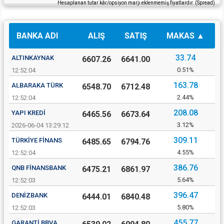
Hesaplanan tutar kâr/opsiyon marjı eklenmemiş fiyatlardır. (Spread)
BANKA ADI
ALIŞ
SATIŞ
MAKAS
33.74
ALTINKAYNAK
6607.26
6641.00
0.51%
12:52:04
163.78
ALBARAKA TÜRK
6548.70
6712.48
2.44%
12:52:04
208.08
YAPI KREDI
6465.56
6673.64
3.12%
2026-06-04 13:29:12
309.11
TÜRKIYE FINANS
6485.65
6794.76
4.55%
12:52:04
386.76
QNB FINANSBANK
6475.21
6861.97
5.64%
12:52:03
396.47
DENIZBANK
6444.01
6840.48
5.80%
12:52:03
455.77
GARANTI BBVA