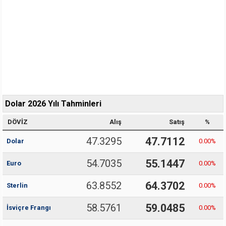
Dolar 2026 Yılı Tahminleri
DÖVİZ
Alış
Satış
%
47.3295
47.7112
Dolar
0.00
%
54.7035
55.1447
Euro
0.00
%
63.8552
64.3702
Sterlin
0.00
%
58.5761
59.0485
İsviçre Frangı
0.00
%