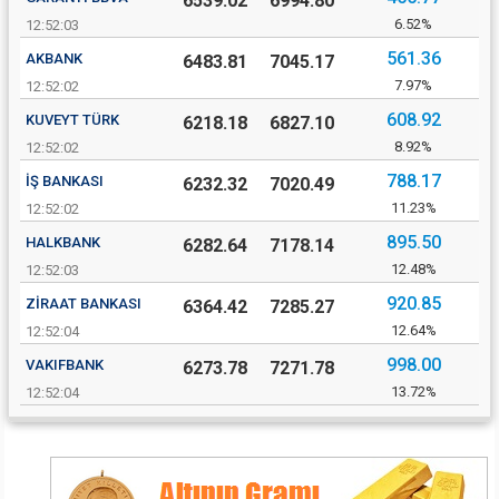
6539.02
6994.80
6.52%
12:52:03
561.36
AKBANK
6483.81
7045.17
7.97%
12:52:02
608.92
KUVEYT TÜRK
6218.18
6827.10
8.92%
12:52:02
788.17
İŞ BANKASI
6232.32
7020.49
11.23%
12:52:02
895.50
HALKBANK
6282.64
7178.14
12.48%
12:52:03
920.85
ZIRAAT BANKASI
6364.42
7285.27
12.64%
12:52:04
998.00
VAKIFBANK
6273.78
7271.78
13.72%
12:52:04