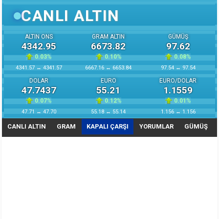
CANLI ALTIN
ALTIN ONS
GRAM ALTIN
GÜMÜŞ
4342.95
6673.82
97.62
0.03
%
0.10
%
0.08
%
4341.57 ↔ 4341.57
6667.16 ↔ 6653.84
97.54 ↔ 97.54
DOLAR
EURO
EURO/DOLAR
47.7437
55.21
1.1559
0.07
%
0.12
%
0.01
%
47.71 ↔ 47.70
55.18 ↔ 55.14
1.156 ↔ 1.156
CANLI ALTIN
GRAM
KAPALI ÇARŞI
YORUMLAR
GÜMÜŞ