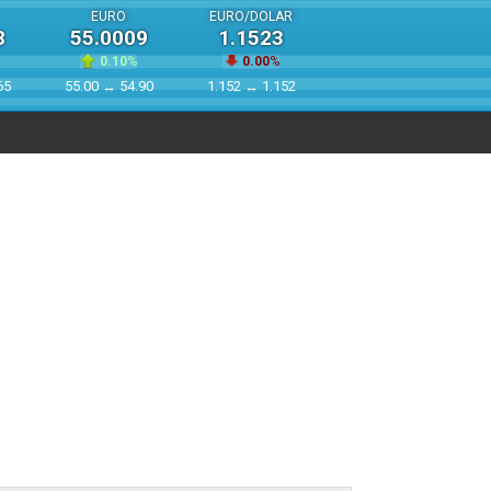
EURO
EURO/DOLAR
8
55.0009
1.1523
0.10
%
0.00
%
65
55.00 ↔ 54.90
1.152 ↔ 1.152