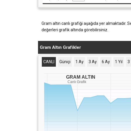
Gram altın canlı grafiği aşağıda yer almaktadır. S
değerleri grafik altında görebilirsiniz.
Gram Altın Grafikler
CANLI
Güniçi
1 Ay
3 Ay
6 Ay
1 Yıl
3 
GRAM ALTIN
Canlı Grafik