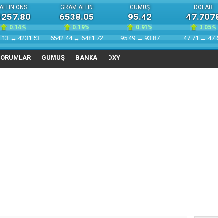
ALTIN ONS
GRAM ALTIN
GÜMÜŞ
DOLAR
4257.80
6538.05
95.42
47.707
0.14
%
0.19
%
0.91
%
0.05
%
.13 ↔ 4231.53
6542.44 ↔ 6481.72
95.49 ↔ 93.87
47.71 ↔ 47.
YORUMLAR
GÜMÜŞ
BANKA
DXY