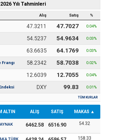
 2026 Yılı Tahminleri
Z
Alış
Satış
%
47.7027
47.3211
0.04
%
54.9634
54.5237
0.03
%
64.1769
63.6635
n
0.03
%
58.7038
58.2342
e Frangı
0.02
%
12.7055
12.6039
0.04
%
99.83
DXY
Endeksi
0.01
%
TÜM KURLAR
 ALTIN
ALIŞ
SATIŞ
MAKAS
54.32
KAYNAK
6462.58
6516.90
158.33
AKA TÜRK
6428.24
6586.57