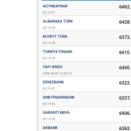
ALTINKAYNAK
6462.
05:19:37
ALBARAKA TÜRK
6428.
05:19:29
KUVEYT TÜRK
6372.
05:19:28
TÜRKIYE FINANS
6415.
05:19:29
YAPI KREDI
6465.
2026-06-04 13:29:12
DENIZBANK
6322.
05:19:37
QNB FINANSBANK
6337.
05:19:36
GARANTI BBVA
6406.
05:19:36
AKBANK
6363.