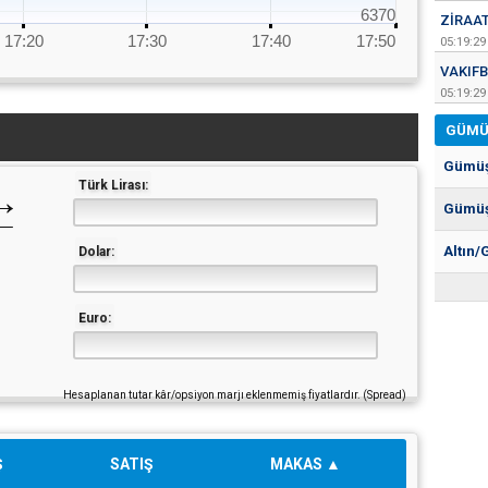
6370
ZIRAA
17:20
17:30
17:40
17:50
05:19:29
VAKIF
05:19:29
GÜMÜ
Gümü
Türk Lirası:
→
←
Gümüş
Altın
Dolar:
Euro:
Hesaplanan tutar kâr/opsiyon marjı eklenmemiş fiyatlardır. (Spread)
Ş
SATIŞ
MAKAS