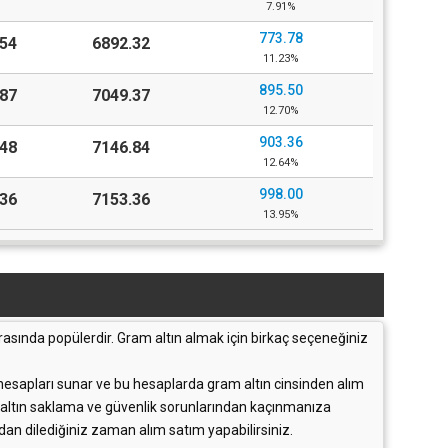
7.91%
773.78
54
6892.32
11.23%
895.50
87
7049.37
12.70%
903.36
48
7146.84
12.64%
998.00
36
7153.36
13.95%
rasında popülerdir. Gram altın almak için birkaç seçeneğiniz
ın hesapları sunar ve bu hesaplarda gram altın cinsinden alım
iki altın saklama ve güvenlik sorunlarından kaçınmanıza
ndan dilediğiniz zaman alım satım yapabilirsiniz.