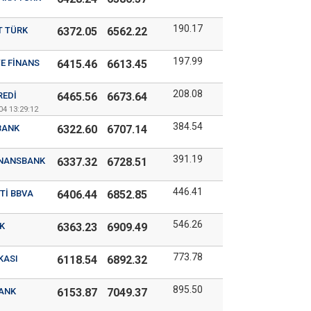
190.17
T TÜRK
6372.05
6562.22
197.99
E FINANS
6415.46
6613.45
208.08
REDI
6465.56
6673.64
04 13:29:12
384.54
BANK
6322.60
6707.14
391.19
INANSBANK
6337.32
6728.51
446.41
TI BBVA
6406.44
6852.85
546.26
K
6363.23
6909.49
773.78
KASI
6118.54
6892.32
895.50
ANK
6153.87
7049.37