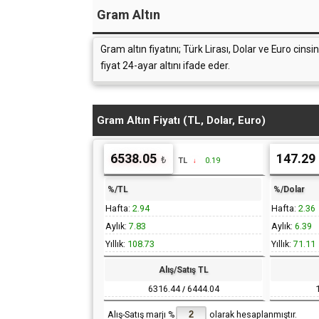
Gram Altın
Gram altın fiyatını; Türk Lirası, Dolar ve Euro cins
fiyat 24-ayar altını ifade eder.
Gram Altın Fiyatı (TL, Dolar, Euro)
6538.05
147.29
TL
0.19
↓
%/TL
%/Dolar
Hafta:
2.94
Hafta:
2.36
Aylık:
7.83
Aylık:
6.39
Yıllık:
108.73
Yıllık:
71.11
Alış/Satış TL
6316.44
6444.04
/
Alış-Satış marjı %
olarak hesaplanmıştır.