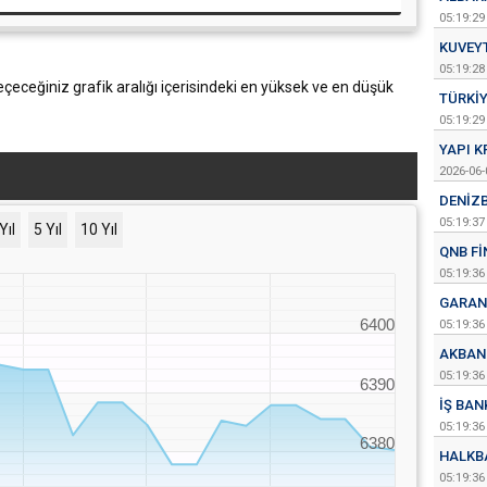
05:19:29
KUVEY
05:19:28
eçeceğiniz grafik aralığı içerisindeki en yüksek ve en düşük
TÜRKIY
05:19:29
YAPI K
2026-06-
DENIZ
05:19:37
Yıl
5 Yıl
10 Yıl
QNB F
05:19:36
GARAN
6400
05:19:36
AKBAN
05:19:36
6390
İŞ BAN
05:19:36
6380
HALKB
05:19:36