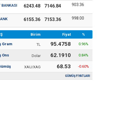
903.36
T BANKASI
6243.48
7146.84
998.00
BANK
6155.36
7153.36
Ş
Birim
Fiyat
%
95.4758
ş Gram
0.96
%
TL
62.1910
 Ons
0.84
%
Dolar
68.53
/Gümüş
-0.60
%
XAU/XAG
GÜMÜŞ FİYATLARI