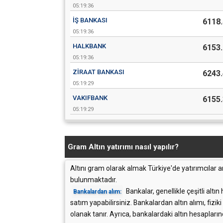
05:19:36
İŞ BANKASI
6118.
05:19:36
HALKBANK
6153.
05:19:36
ZIRAAT BANKASI
6243.
05:19:29
VAKIFBANK
6155.
05:19:29
Gram Altın yatırımı nasıl yapılır?
Altını gram olarak almak Türkiye'de yatırımcılar a
bulunmaktadır.
Bankalar, genellikle çeşitli alt
Bankalardan alım:
satım yapabilirsiniz. Bankalardan altın alımı, fiz
olanak tanır. Ayrıca, bankalardaki altın hesapları