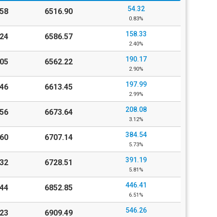
54.32
58
6516.90
0.83%
158.33
24
6586.57
2.40%
190.17
05
6562.22
2.90%
197.99
46
6613.45
2.99%
208.08
56
6673.64
3.12%
384.54
60
6707.14
5.73%
391.19
32
6728.51
5.81%
446.41
44
6852.85
6.51%
546.26
23
6909.49