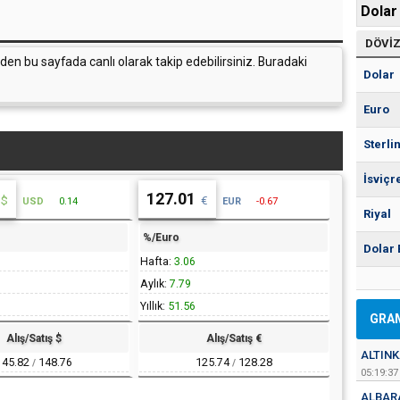
Dolar
DÖVİ
inden bu sayfada canlı olarak takip edebilirsiniz. Buradaki
Dolar
Euro
Sterli
İsviçr
127.01
USD
0.14
EUR
-0.67
Riyal
%/Euro
Dolar 
Hafta:
3.06
Aylık:
7.79
Yıllık:
51.56
GRAM
Alış/Satış $
Alış/Satış €
ALTIN
145.82
148.76
125.74
128.28
/
/
05:19:37
ALBAR