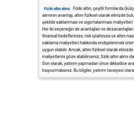
Fiziki altın, çeşitli formlarda (külç
Fiziki altın alımı:
alımının avantajı, altını fiziksel olarak elinizde bul
şekilde saklanması ve sigortalanması maliyetleri 
Her iki seçeneğin de avantajları ve dezavantajlar
finansal hedeflerinize, risk iştahınıza ve altını nas
saklama maliyetleri hakkında endişelenmek istemi
uygun olabilir. Ancak, altını fiziksel olarak elini
maliyetlerini göze alabilirseniz, fiziki altın alımı d
Son olarak, yatırım yapmadan önce dikkatlice ar
başvurmalısınız. Bu bilgiler, yatırım tavsiyesi olar