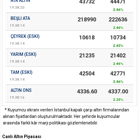
ATA ALTIN
43732
44471
19:38:20
2.46
%
BEŞLI ATA
218990
222636
19:38:14
2.46
%
ÇEYREK (ESKI)
10618
10734
19:38:14
2.45
%
YARIM (ESKI)
21235
21402
19:38:14
2.46
%
TAM (ESKI)
42504
42771
19:38:14
2.46
%
ALTIN ONS
4336.60
4337.00
19:38:16
2.25
%
* Kuyumcu ekranı verileri İstanbul kapalı çarşı altın firmalarından
alınan fiyatlardan oluşturulmaktadır. Her şehirde kuyumcular
arasında farklı kâr marjı politikası gözlemlenebilir.
Canlı Altın Piyasası