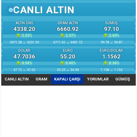
CANLI ALTIN
ALTIN ONS
GRAM ALTIN
GÜMÜŞ
4338.20
6660.92
97.10
2.03
%
2.07
%
2.69
%
4371.28 ↔ 4231.53
6711.65 ↔ 6481.72
99.78 ↔ 93.87
DOLAR
EURO
EURO/DOLAR
47.7036
55.20
1.1562
0.04
%
0.46
%
0.34
%
47.72 ↔ 47.65
55.23 ↔ 54.90
1.158 ↔ 1.152
CANLI ALTIN
GRAM
KAPALI ÇARŞI
YORUMLAR
GÜMÜŞ