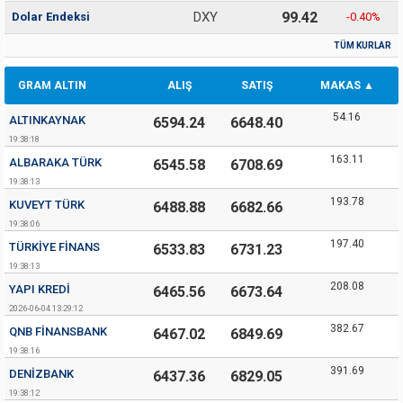
DXY
99.42
Dolar Endeksi
-0.40
%
TÜM KURLAR
GRAM ALTIN
ALIŞ
SATIŞ
MAKAS
54.16
ALTINKAYNAK
6594.24
6648.40
19:38:18
163.11
ALBARAKA TÜRK
6545.58
6708.69
19:38:13
193.78
KUVEYT TÜRK
6488.88
6682.66
19:38:06
197.40
TÜRKIYE FINANS
6533.83
6731.23
19:38:13
208.08
YAPI KREDI
6465.56
6673.64
2026-06-04 13:29:12
382.67
QNB FINANSBANK
6467.02
6849.69
19:38:16
391.69
DENIZBANK
6437.36
6829.05
19:38:12