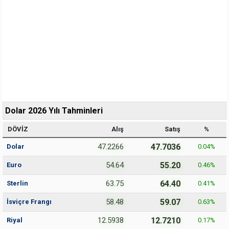
Dolar 2026 Yılı Tahminleri
DÖVİZ
Alış
Satış
%
47.2266
47.7036
Dolar
0.04
%
54.64
55.20
Euro
0.46
%
63.75
64.40
Sterlin
0.41
%
58.48
59.07
İsviçre Frangı
0.63
%
12.5938
12.7210
Riyal
0.17
%