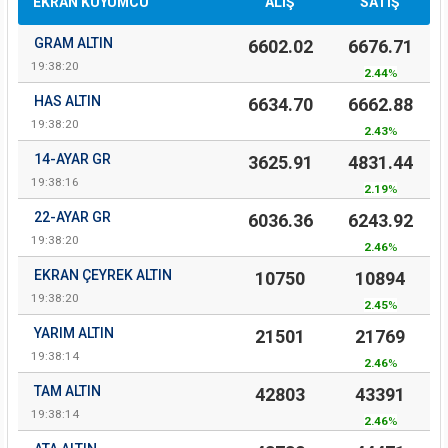
EKRAN KUYUMCU
ALIŞ
SATIŞ
GRAM ALTIN
6602.02
6676.71
19:38:20
2.44
%
HAS ALTIN
6634.70
6662.88
19:38:20
2.43
%
14-AYAR GR
3625.91
4831.44
19:38:16
2.19
%
22-AYAR GR
6036.36
6243.92
19:38:20
2.46
%
EKRAN ÇEYREK ALTIN
10750
10894
19:38:20
2.45
%
YARIM ALTIN
21501
21769
19:38:14
2.46
%
TAM ALTIN
42803
43391
19:38:14
2.46
%