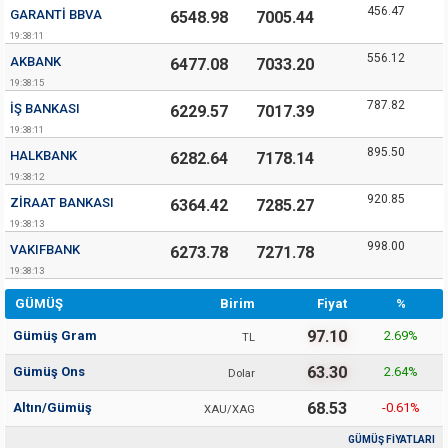
456.47
GARANTI BBVA
6548.98
7005.44
19:38:11
556.12
AKBANK
6477.08
7033.20
19:38:15
787.82
İŞ BANKASI
6229.57
7017.39
19:38:11
895.50
HALKBANK
6282.64
7178.14
19:38:12
920.85
ZIRAAT BANKASI
6364.42
7285.27
19:38:13
998.00
VAKIFBANK
6273.78
7271.78
19:38:13
GÜMÜŞ
Birim
Fiyat
%
97.10
Gümüş Gram
2.69
%
TL
63.30
Gümüş Ons
2.64
%
Dolar
68.53
Altın/Gümüş
-0.61
%
XAU/XAG
GÜMÜŞ FİYATLARI