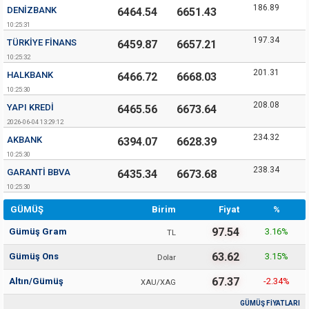
186.89
DENIZBANK
6464.54
6651.43
10:25:31
197.34
TÜRKIYE FINANS
6459.87
6657.21
10:25:32
201.31
HALKBANK
6466.72
6668.03
10:25:30
208.08
YAPI KREDI
6465.56
6673.64
2026-06-04 13:29:12
234.32
AKBANK
6394.07
6628.39
10:25:30
238.34
GARANTI BBVA
6435.34
6673.68
10:25:30
GÜMÜŞ
Birim
Fiyat
%
97.54
Gümüş Gram
3.16
%
TL
63.62
Gümüş Ons
3.15
%
Dolar
67.37
Altın/Gümüş
-2.34
%
XAU/XAG
GÜMÜŞ FİYATLARI