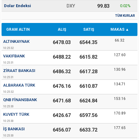
DXY
99.83
Dolar Endeksi
0.02
%
TÜM KURLAR
GRAM ALTIN
ALIŞ
SATIŞ
MAKAS
66.32
ALTINKAYNAK
6478.03
6544.35
10:25:32
127.60
VAKIFBANK
6488.22
6615.82
10:25:31
130.96
ZIRAAT BANKASI
6486.32
6617.28
10:25:31
134.71
ALBARAKA TÜRK
6476.16
6610.87
10:25:32
153.16
QNB FINANSBANK
6471.68
6624.84
10:25:30
170.89
KUVEYT TÜRK
6426.67
6597.56
10:25:30
177.65
İŞ BANKASI
6456.07
6633.72
10:25:30