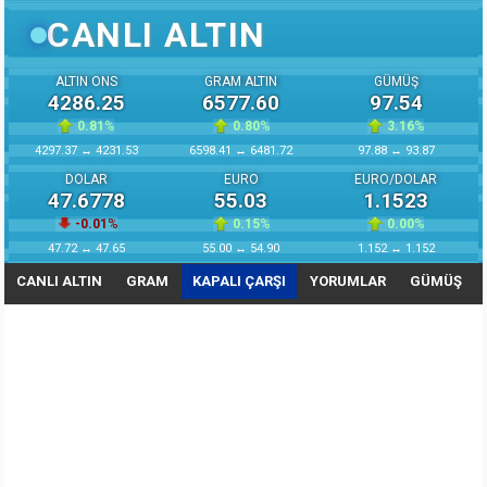
CANLI ALTIN
ALTIN ONS
GRAM ALTIN
GÜMÜŞ
4286.25
6577.60
97.54
0.81
%
0.80
%
3.16
%
4297.37 ↔ 4231.53
6598.41 ↔ 6481.72
97.88 ↔ 93.87
DOLAR
EURO
EURO/DOLAR
47.6778
55.03
1.1523
-0.01
%
0.15
%
0.00
%
47.72 ↔ 47.65
55.00 ↔ 54.90
1.152 ↔ 1.152
CANLI ALTIN
GRAM
KAPALI ÇARŞI
YORUMLAR
GÜMÜŞ