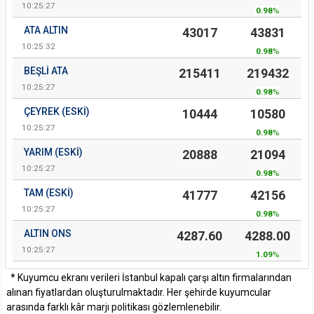
10:25:27
0.98
%
ATA ALTIN
43017
43831
10:25:32
0.98
%
BEŞLI ATA
215411
219432
10:25:27
0.98
%
ÇEYREK (ESKI)
10444
10580
10:25:27
0.98
%
YARIM (ESKI)
20888
21094
10:25:27
0.98
%
TAM (ESKI)
41777
42156
10:25:27
0.98
%
ALTIN ONS
4287.60
4288.00
10:25:27
1.09
%
* Kuyumcu ekranı verileri İstanbul kapalı çarşı altın firmalarından
alınan fiyatlardan oluşturulmaktadır. Her şehirde kuyumcular
arasında farklı kâr marjı politikası gözlemlenebilir.