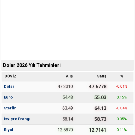
Dolar 2026 Yılı Tahminleri
DÖVİZ
Alış
Satış
%
47.2010
47.6778
Dolar
-0.01
%
54.48
55.03
Euro
0.15
%
63.49
64.13
Sterlin
-0.04
%
58.14
58.73
İsviçre Frangı
0.05
%
12.5870
12.7141
Riyal
0.11
%